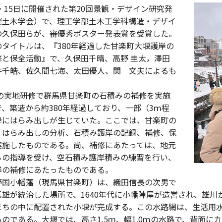
・15日に開催された第20回景観・デザイン研究発
催土木学会）で、理工学部土木工学科構造・デザイ
の久保田らが、審優秀ポスター発表賞を受賞した。
のタイトルは、『380年経過した甘楽町大堰護岸の
修と保全活動』で、久保田千晴、高野 圭太，澤田
井千皓、佐久間七海、太田優人、関 文夫によるも
年の実地研修で群馬県甘楽町の石積みの補修を実施
、築造から約380年経過しており、一部（3ｍ程
岸にはらみ出しが生じていた。ここでは、甘楽町の
、はらみ出しの分析、石積み護岸の記録、補修、保
実施したものである。尚、補修にあたっては、地元
らの指導を受け、空石積み護岸積みの練習を行い、
岸の補修にあたったものである。
国小幡藩（現馬県甘楽町）は、織田信長の次男で
信雄が統治した場所で、1640年代に小幡陣屋が造営され、雄川
まちの中に配置された小堰が完成する。この水路網は、生活用
のである。大堰では、高さ1.5ｍ、幅1.0ｍの水路で、背面