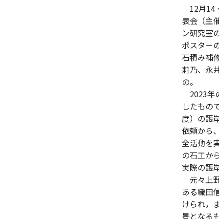
12月14
表会（主
ン研究室
ポスター
石積み補
莉乃、永
の。
2023
したもので
度）の護
依頼から
全活動を
の石工か
実際の護
元々上野
ある織田
けられ，
景となるも