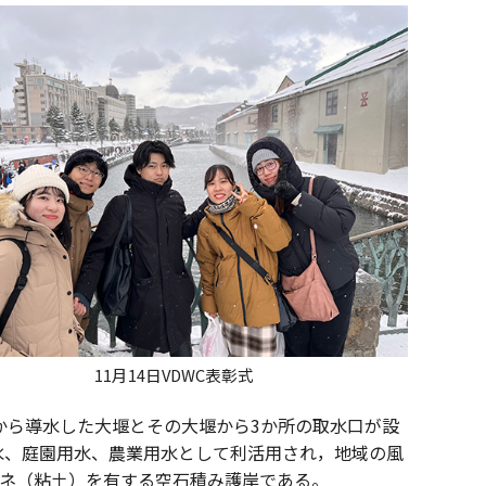
11月14日VDWC表彰式
から導水した大堰とその大堰から3か所の取水口が設
水、庭園用水、農業用水として利活用され，地域の風
にカネ（粘土）を有する空石積み護岸である。