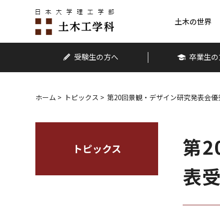
グ
本
ロ
フ
ロ
文
ー
ッ
土木の世界
ー
へ
カ
タ
バ
ル
ー
ル
ナ
へ
受験生の方へ
卒業生の
ナ
ビ
ビ
ゲ
ゲ
ー
ホーム
>
トピックス
>
第20回景観・デザイン研究発表会
ー
シ
シ
ョ
ョ
ン
第
ン
へ
トピックス
へ
表